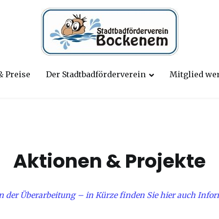
Stadtbadförderverein Bockenem
Unser Badeparadies in Bockenem
& Preise
Der Stadtbadförderverein
Mitglied we
Aktionen & Projekte
in der Überarbeitung – in Kürze finden Sie hier auch Info